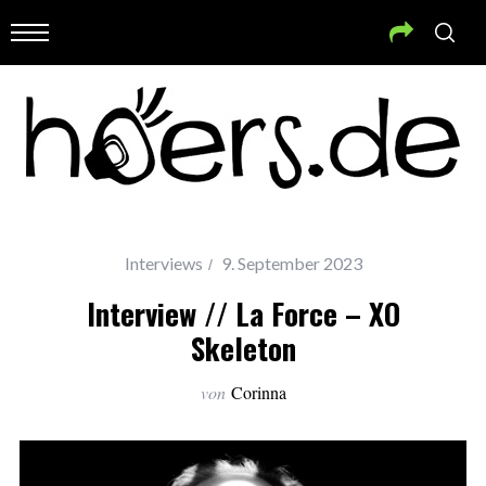
Interviews
9. September 2023
Interview // La Force – XO
Skeleton
von
Corinna