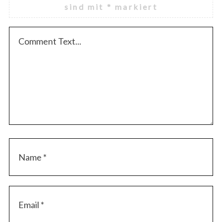
sind mit
*
markiert