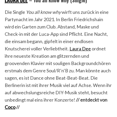
LAURA DEE
– You all know why (Single)
Die Single
You all know why
wirft uns zurück in eine
Partynacht im Jahr 2021. In Berlin Friedrichshain
wird ein Garten zum Club. Abstand, Maske und
Check-in mit der Luca-App sind Pflicht. Eine Nacht,
die einsam begann, gipfelt in einer endlosen
Knutscherei voller Verliebtheit.
Laura Dee
ordnet
ihre neueste Kreation am glitzernden und
groovenden Klavier mit souligen Backgroundchören
erstmals dem Genre Soul/R’n‘B zu. Man könnte auch
sagen, es ist Dance ohne Beat-Beat-Beat. Die
Berlinerin ist mit ihrer Musik viel auf Achse. Wenn ihr
auf abwechslungsreiche DIY-Musik steht, besucht
unbedingt mal eins ihrer Konzerte!
// entdeckt von
Coco
//