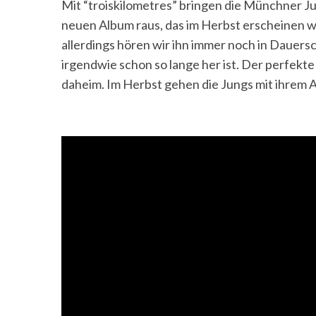
Mit “troiskilometres” bringen die Münchner J
neuen Album raus, das im Herbst erscheinen w
allerdings hören wir ihn immer noch in Dauers
irgendwie schon so lange her ist. Der perfekt
daheim. Im Herbst gehen die Jungs mit ihrem 