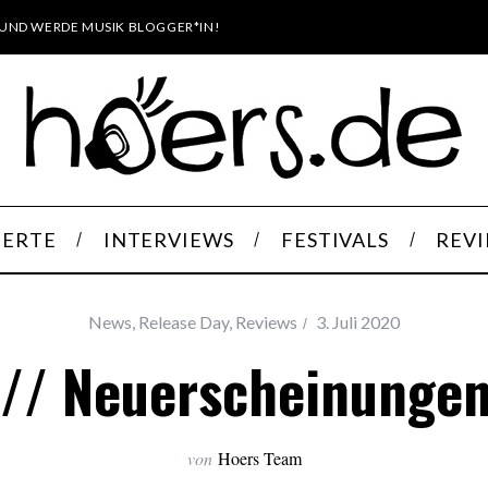
UND WERDE MUSIK BLOGGER*IN!
ERTE
INTERVIEWS
FESTIVALS
REV
News
,
Release Day
,
Reviews
3. Juli 2020
 // Neuerscheinungen
von
Hoers Team