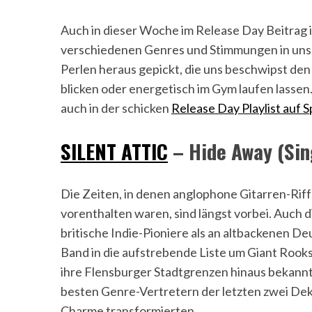
Auch in dieser Woche im Release Day Beitrag 
verschiedenen Genres und Stimmungen in unser
Perlen heraus gepickt, die uns beschwipst de
blicken oder energetisch im Gym laufen lasse
auch in der schicken
Release Day Playlist auf S
SILENT ATTIC
– Hide Away (Sin
Die Zeiten, in denen anglophone Gitarren-Riff
vorenthalten waren, sind längst vorbei. Auch 
britische Indie-Pioniere als an altbackenen Deu
Band in die aufstrebende Liste um Giant Rooks
ihre Flensburger Stadtgrenzen hinaus bekannt 
besten Genre-Vertretern der letzten zwei De
Charme transformierten.