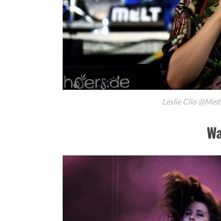
Leslie Clio @Melt
Wa