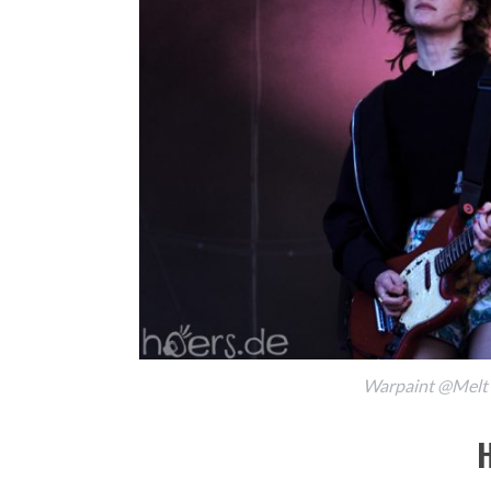
Warpaint @Melt F