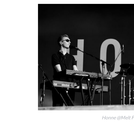
Honne @Melt Fe