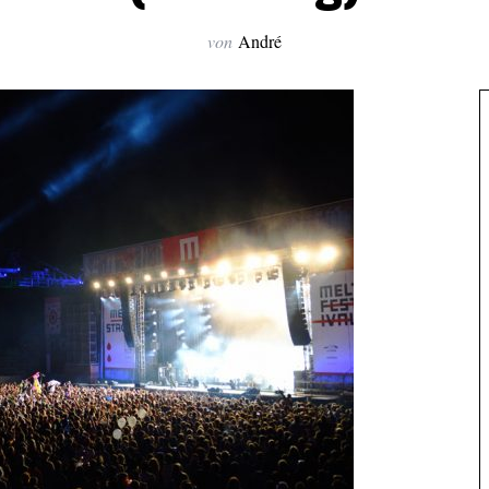
von
André