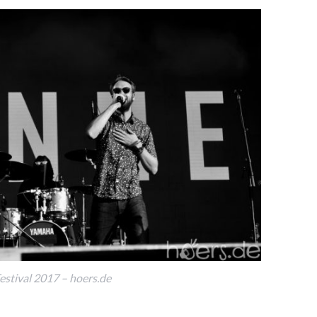
stival 2017 – hoers.de