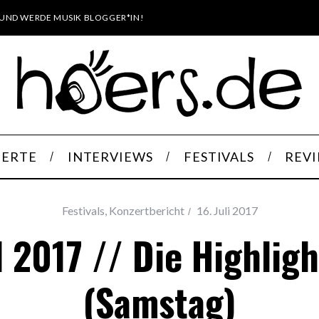
UND WERDE MUSIK BLOGGER*IN!
ERTE
INTERVIEWS
FESTIVALS
REV
Festivals
,
Konzertbericht
16. Juli 2017
l 2017 // Die Highlig
(Samstag)