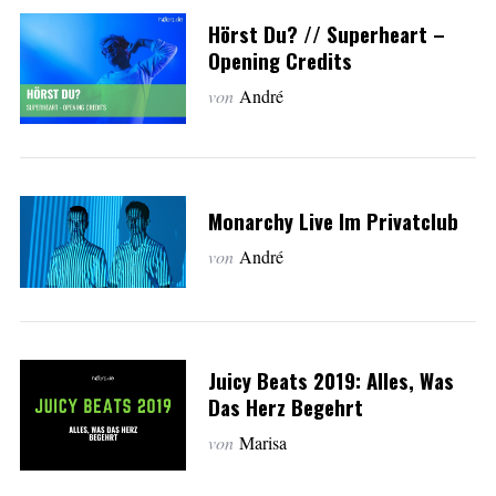
Hörst Du? // Superheart –
Opening Credits
von
André
Monarchy Live Im Privatclub
von
André
Juicy Beats 2019: Alles, Was
Das Herz Begehrt
von
Marisa