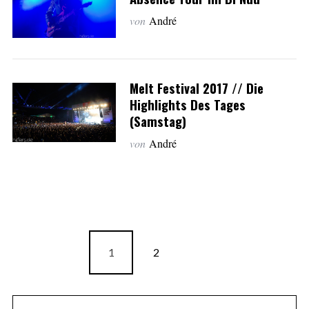
von
André
Melt Festival 2017 // Die
Highlights Des Tages
(Samstag)
von
André
1
2