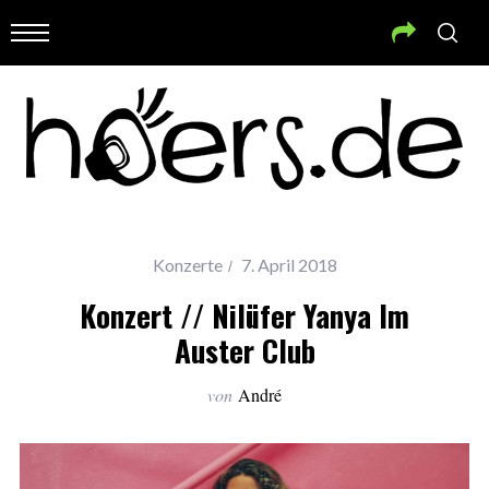
Konzerte
7. April 2018
Konzert // Nilüfer Yanya Im
Auster Club
von
André