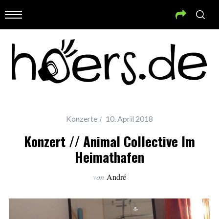
Konzerte
10. April 2018
Konzert // Animal Collective Im
Heimathafen
von
André