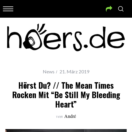
News
21. März 2019
Hörst Du? // The Mean Times
Rocken Mit “Be Still My Bleeding
Heart”
von
André