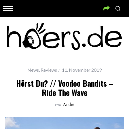
News
,
Reviews
11. November 2019
Hörst Du? // Voodoo Bandits –
Ride The Wave
von
André