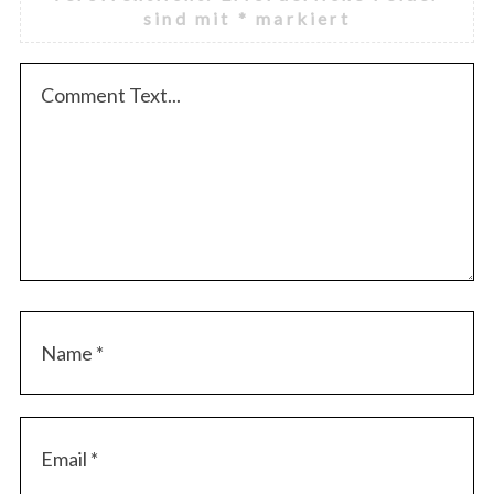
sind mit
*
markiert