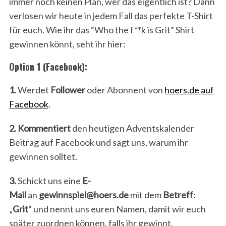
immer noch keinen Plan, wer das eigentlich ist? Dann
verlosen wir heute in jedem Fall das perfekte T-Shirt
für euch. Wie ihr das “Who the f**k is Grit” Shirt
gewinnen könnt, seht ihr hier:
Option 1 (Facebook):
1.
Werdet
Follower
oder Abonnent von
hoers.de auf
Facebook
.
2.
Kommentiert
den heutigen Adventskalender
Beitrag auf Facebook und sagt uns, warum ihr
gewinnen solltet.
3.
Schickt uns eine
E-
Mail
an
gewinnspiel@hoers.de
mit dem
Betreff
:
„
Grit
“ und nennt uns euren Namen, damit wir euch
später zuordnen können, falls ihr gewinnt.