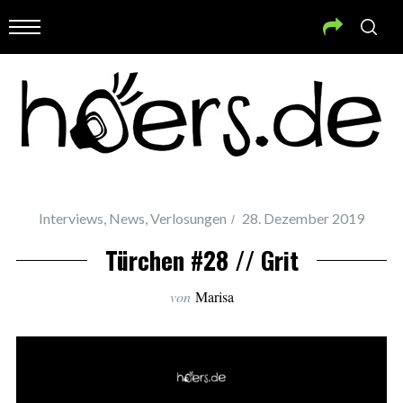
Interviews
,
News
,
Verlosungen
28. Dezember 2019
Türchen #28 // Grit
von
Marisa