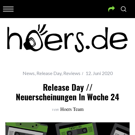
News
,
Release Day
,
Reviews
12. Juni 2020
Release Day //
Neuerscheinungen In Woche 24
von
Hoers Team