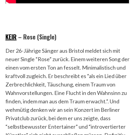
KEIR
– Rose (Single)
Der 26-Jährige Sänger aus Bristol meldet sich mit
neuer Single “Rose” zurück. Einem weiteren Song der
einen vom ersten Ton an fesselt. Minimalistisch und
kraftvoll zugleich. Er beschreibt es “als ein Lied über
Zerbrechlichkeit, Täuschung, einem Traum von
Wahnvorstellungen. Eine Flucht in den Wahnsinn zu
finden, indem man aus dem Traum erwacht.”. Und
wehmütig denken wir an sein Konzert im Berliner
Privatclub zurück, bei dem er uns zeigte, dass
“selbstbewusster Entertainer” und “introvertierter
Künstler” sich nicht ausschließen müssen. Definitiv