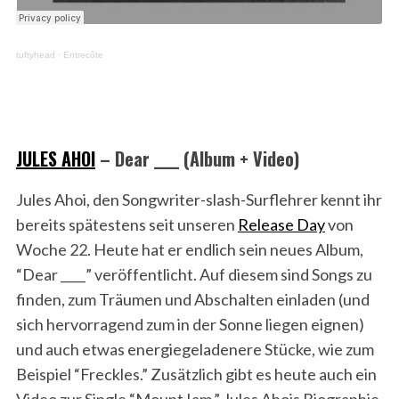
tuftyhead
·
Entrecôte
JULES AHOI
– Dear ____ (Album + Video)
Jules Ahoi, den Songwriter-slash-Surflehrer kennt ihr
bereits spätestens seit unseren
Release Day
von
Woche 22. Heute hat er endlich sein neues Album,
“Dear ____” veröffentlicht. Auf diesem sind Songs zu
finden, zum Träumen und Abschalten einladen (und
sich hervorragend zum in der Sonne liegen eignen)
und auch etwas energiegeladenere Stücke, wie zum
Beispiel “Freckles.” Zusätzlich gibt es heute auch ein
Video zur Single “Mount Iam.” Jules Ahois Biographie