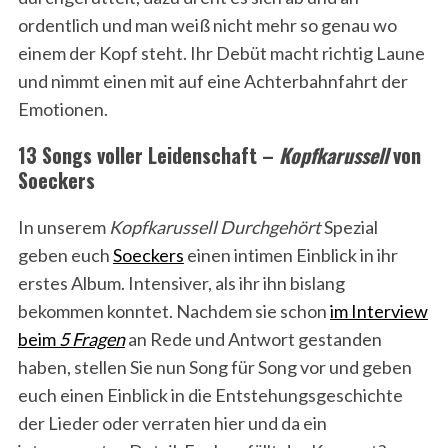
ordentlich und man weiß nicht mehr so genau wo
einem der Kopf steht. Ihr Debüt macht richtig Laune
und nimmt einen mit auf eine Achterbahnfahrt der
Emotionen.
13 Songs voller Leidenschaft –
Kopfkarussell
von
Soeckers
In unserem
Kopfkarussell
Durchgehört
Spezial
geben euch
Soeckers
einen intimen Einblick in ihr
erstes Album. Intensiver, als ihr ihn bislang
bekommen konntet. Nachdem sie schon
im Interview
beim
5 Fragen
an Rede und Antwort gestanden
haben, stellen Sie nun Song für Song vor und geben
euch einen Einblick in die Entstehungsgeschichte
der Lieder oder verraten hier und da ein