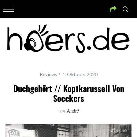
Reviews
1. Oktober 2020
Duchgehört // Kopfkarussell Von
Soeckers
von
André