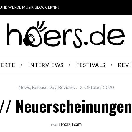
UND WERDE MUSIK BLOGGER*IN!
ERTE
INTERVIEWS
FESTIVALS
REV
News
,
Release Day
,
Reviews
2. Oktober 2020
 // Neuerscheinungen
von
Hoers Team