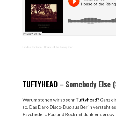
Freddie Dickson
·
House of the Rising Sun
TUFTYHEAD
– Somebody Else (
Warum stehen wir so sehr
Tuftyhead
? Ganz ei
so. Das Dark-Disco-Duo aus Berlin versteht e
Psychedelic Pop und Rock mit dunklem, groov