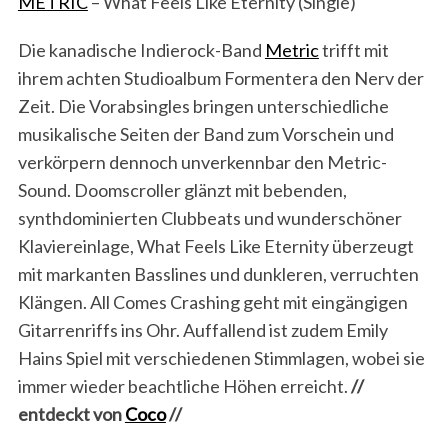
METRIC
– What Feels Like Eternity (Single)
Die kanadische Indierock-Band
Metric
trifft mit
ihrem achten Studioalbum Formentera den Nerv der
Zeit. Die Vorabsingles bringen unterschiedliche
musikalische Seiten der Band zum Vorschein und
verkörpern dennoch unverkennbar den Metric-
Sound. Doomscroller glänzt mit bebenden,
synthdominierten Clubbeats und wunderschöner
Klaviereinlage, What Feels Like Eternity überzeugt
mit markanten Basslines und dunkleren, verruchten
Klängen. All Comes Crashing geht mit eingängigen
Gitarrenriffs ins Ohr. Auffallend ist zudem Emily
Hains Spiel mit verschiedenen Stimmlagen, wobei sie
immer wieder beachtliche Höhen erreicht.
//
entdeckt von
Coco
//