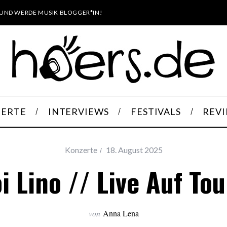
UND WERDE MUSIK BLOGGER*IN!
ERTE
INTERVIEWS
FESTIVALS
REV
Konzerte
18. August 2025
i Lino // Live Auf To
von
Anna Lena