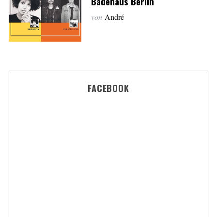
Badehaus Berlin
von
André
FACEBOOK