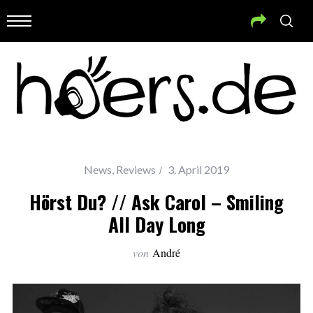
News
,
Reviews
3. April 2019
Hörst Du? // Ask Carol – Smiling
All Day Long
von
André