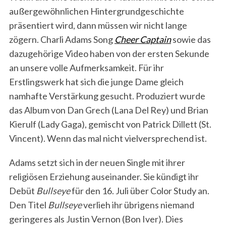
außergewöhnlichen Hintergrundgeschichte
präsentiert wird, dann müssen wir nicht lange
zögern. Charli Adams Song
Cheer Captain
sowie das
dazugehörige Video haben von der ersten Sekunde
an unsere volle Aufmerksamkeit. Für ihr
Erstlingswerk hat sich die junge Dame gleich
namhafte Verstärkung gesucht. Produziert wurde
das Album von Dan Grech (Lana Del Rey) und Brian
Kierulf (Lady Gaga), gemischt von Patrick Dillett (St.
Vincent). Wenn das mal nicht vielversprechend ist.
Adams setzt sich in der neuen Single mit ihrer
religiösen Erziehung auseinander. Sie kündigt ihr
Debüt
Bullseye
für den 16. Juli über Color Study an.
Den Titel
Bullseye
verlieh ihr übrigens niemand
geringeres als Justin Vernon (Bon Iver). Dies