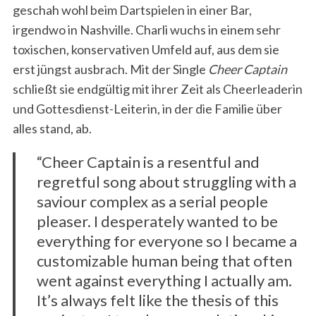
geschah wohl beim Dartspielen in einer Bar,
irgendwo in Nashville. Charli wuchs in einem sehr
toxischen, konservativen Umfeld auf, aus dem sie
erst jüngst ausbrach. Mit der Single
Cheer Captain
schließt sie endgültig mit ihrer Zeit als Cheerleaderin
und Gottesdienst-Leiterin, in der die Familie über
alles stand, ab.
“Cheer Captain is a resentful and
regretful song about struggling with a
saviour complex as a serial people
pleaser. I desperately wanted to be
everything for everyone so I became a
customizable human being that often
went against everything I actually am.
It’s always felt like the thesis of this