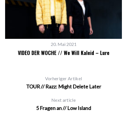
20. Mai 2021
VIDEO DER WOCHE // We Will Kaleid – Lure
V
Vorheriger Artikel
TOUR // Razz: Might Delete Later
Next article
5 Fragen an // Low Island