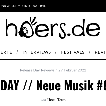
UND WERDE MUSIK BLOGGER*IN!
ERTE
INTERVIEWS
FESTIVALS
REV
Release Day
,
Reviews
27. Februar 2022
DAY // Neue Musik #
von
Hoers Team