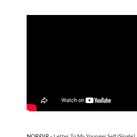
NORÐIR
– Letter To My Younger Self (Single)