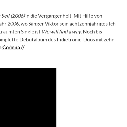
 Self (2006)
in die Vergangenheit. Mit Hilfe von
ahr 2006, wo Sänger Viktor sein achtzehnjähriges Ich
träumten Single ist
We will find a way
. Noch bis
omplette Debütalbum des Indietronic-Duos mit zehn
n
Corinna
//