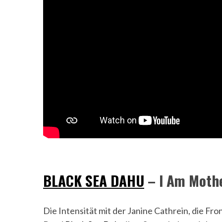
BLACK SEA DAHU
– I Am Moth
Die Intensität mit der Janine Cathrein, die F