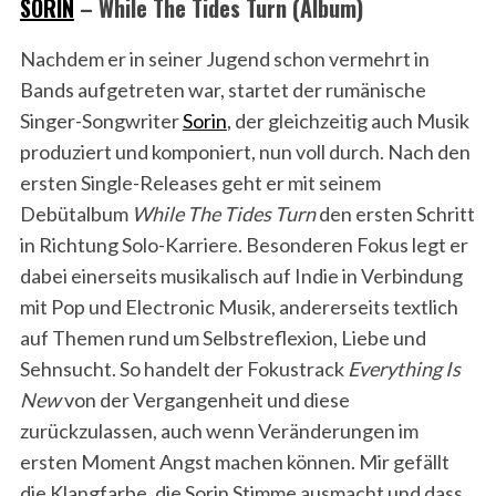
SORIN
– While The Tides Turn (Album)
Nachdem er in seiner Jugend schon vermehrt in
Bands aufgetreten war, startet der rumänische
Singer-Songwriter
Sorin
, der gleichzeitig auch Musik
produziert und komponiert, nun voll durch. Nach den
ersten Single-Releases geht er mit seinem
Debütalbum
While The Tides Turn
den ersten Schritt
in Richtung Solo-Karriere. Besonderen Fokus legt er
dabei einerseits musikalisch auf Indie in Verbindung
mit Pop und Electronic Musik, andererseits textlich
auf Themen rund um Selbstreflexion, Liebe und
Sehnsucht. So handelt der Fokustrack
Everything Is
New
von der Vergangenheit und diese
zurückzulassen, auch wenn Veränderungen im
ersten Moment Angst machen können. Mir gefällt
die Klangfarbe, die Sorin Stimme ausmacht und dass