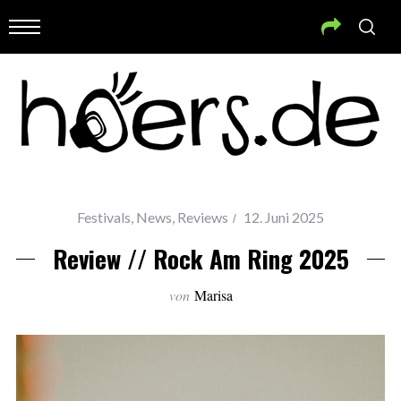
Festivals
,
News
,
Reviews
12. Juni 2025
Review // Rock Am Ring 2025
von
Marisa