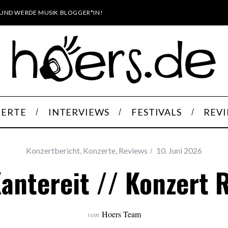
UND WERDE MUSIK BLOGGER*IN!
ERTE
INTERVIEWS
FESTIVALS
REV
Konzertbericht
,
Konzerte
,
Reviews
10. Juni 2026
ntereit // Konzert 
von
Hoers Team