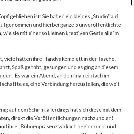
pf geblieben ist: Sie haben ein kleines „Studio“ auf
aufgenommen und hierbei ganze 5 unveröffentlichte
 wie sie mit einer so kleinen kreativen Geste alle im
t, viele hatten ihre Handys komplett in der Tasche,
etanzt, Spaß gehabt, gesungen und es ging an diesem
inden. Es war ein Abend, an dem man einfach im
chaffte es, eine Verbindung herzustellen, die weit
ig auf dem Schirm, allerdings hat sich diese mit dem
aten, direkt die Veröffentlichungen nachzuholen!
 und ihrer Bühnenpräsenz wirklich beeindruckt und