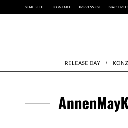
STARTSEITE
KONTAKT
IMPRESSUM
MACH MIT 
RELEASE DAY
KONZ
AnnenMayKa