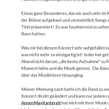
Etwas ganz Besonderes, das mir auch sehr im Ko
der Bühne aufgebaut und vermeintlich Songs 
Titel präsentiert! Es war faszinierend zu sehen,
Bann hatten.
Was mir bei diesem Konzert sehr aufgefallen is
was nicht mehr so einzigartig ist! Jeder hat g
Abend nicht darum, „die beste Aufnahme“ zu f
Moment lebte und die Musik genoss. Die Band s
über das Musikhören hinausging.
Meiner Meinung nach hatte ich die Band zu wen
Konzert direkt geändert und kann nur jedem r
AnnenMayKantereit
hat mich mit ihrer Musik