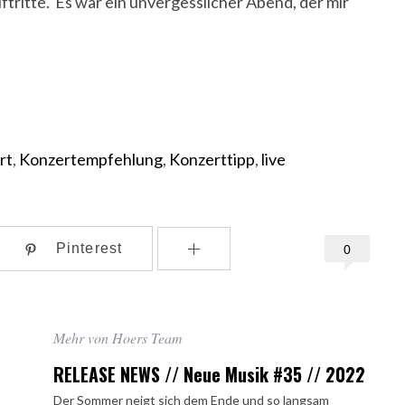
uftritte. Es war ein unvergesslicher Abend, der mir
rt
,
Konzertempfehlung
,
Konzerttipp
,
live
Pinterest
0
Mehr von Hoers Team
RELEASE NEWS // Neue Musik #35 // 2022
Der Sommer neigt sich dem Ende und so langsam