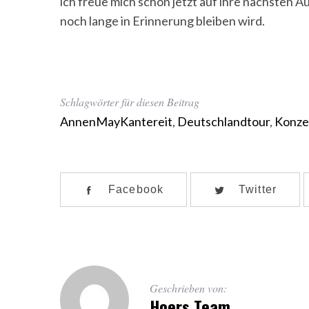
ich freue mich schon jetzt auf ihre nächsten A
noch lange in Erinnerung bleiben wird.
Schlagwörter für diesen Beitrag
AnnenMayKantereit
,
Deutschlandtour
,
Konze
Facebook
Twitter
Geschrieben von:
Hoers Team