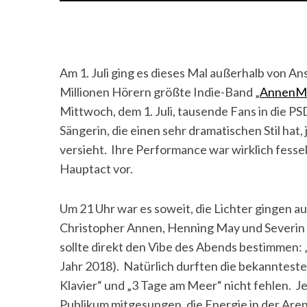
Am 1. Juli ging es dieses Mal außerhalb von An
Millionen Hörern größte Indie-Band „
AnnenMa
Mittwoch, dem 1. Juli, tausende Fans in die P
Sängerin, die einen sehr dramatischen Stil hat,
versieht. Ihre Performance war wirklich fesse
Hauptact vor.
Um 21 Uhr war es soweit, die Lichter gingen a
Christopher Annen, Henning May und Severin 
sollte direkt den Vibe des Abends bestimmen:
Jahr 2018). Natürlich durften die bekannteste
Klavier“ und „3 Tage am Meer“ nicht fehlen. 
Publikum mitgesungen, die Energie in der Aren