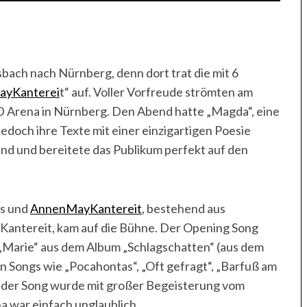
sbach nach Nürnberg, denn dort trat die mit 6
yKanterei
t“ auf. Voller Vorfreude strömten am
SD Arena in Nürnberg. Den Abend hatte „Magda“, eine
 jedoch ihre Texte mit einer einzigartigen Poesie
lnd und bereitete das Publikum perfekt auf den
us und
AnnenMayKantereit
, bestehend aus
Kantereit, kam auf die Bühne. Der Opening Song
 „Marie“ aus dem Album „Schlagschatten“ (aus dem
n Songs wie „Pocahontas“, „Oft gefragt“, „Barfuß am
Jeder Song wurde mit großer Begeisterung vom
a war einfach unglaublich.