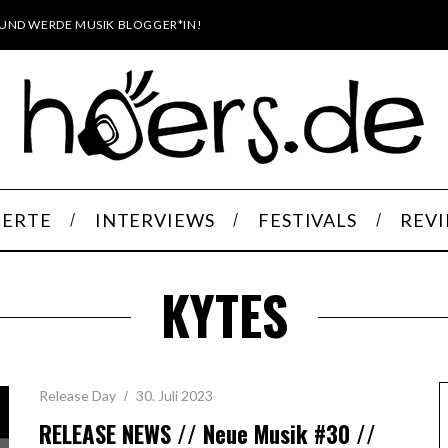
UND WERDE MUSIK BLOGGER*IN!
ERTE
INTERVIEWS
FESTIVALS
REV
KYTES
Release Day
30. Juli 2023
RELEASE NEWS // Neue Musik #30 //