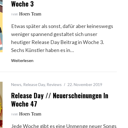
Woche 3
von
Hoers Team
Etwas später als sonst, dafür aber keineswegs
weniger spannend gestaltet sich unser
heutiger Release Day Beitrag in Woche 3.
Sechs Künstler haben es in…
Weiterlesen
News
,
Release Day
,
Reviews
22. November 2019
Release Day // Neuerscheinungen In
Woche 47
von
Hoers Team
Jede Woche gibt es eine Unmenge neuer Songs