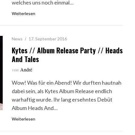
welches uns noch einmal…
Weiterlesen
News
17. September 2016
Kytes // Album Release Party // Heads
And Tales
von
André
Wow! Was für ein Abend! Wir durften hautnah
dabei sein, als Kytes Album Release endlich
warhaftig wurde. Ihr lang ersehntes Debüt
Album Heads And…
Weiterlesen