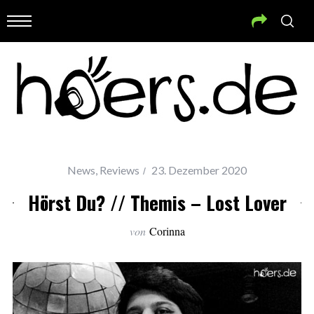
News
,
Reviews
23. Dezember 2020
Hörst Du? // Themis – Lost Lover
von
Corinna