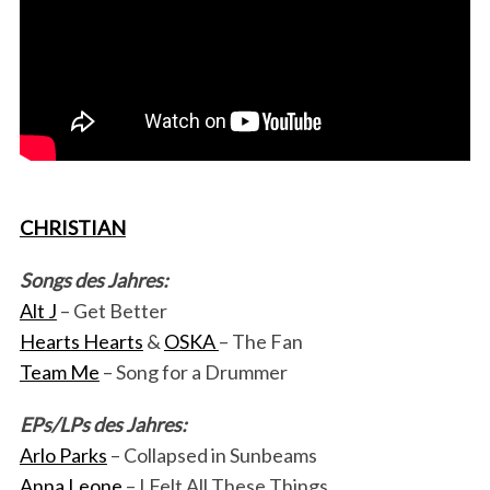
CHRISTIAN
Songs des Jahres:
Alt J
– Get Better
Hearts Hearts
&
OSKA
– The Fan
Team Me
– Song for a Drummer
EPs/LPs des Jahres:
Arlo Parks
– Collapsed in Sunbeams
Anna Leone
– I Felt All These Things