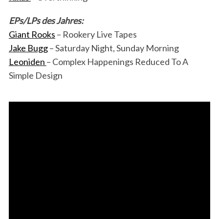
EPs/LPs des Jahres:
Giant Rooks
– Rookery Live Tapes
Jake Bugg
– Saturday Night, Sunday Morning
Leoniden
– Complex Happenings Reduced To A
Simple Design