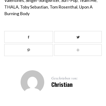
Valentines
,
Singer-Songwriter
,
Surf-Pop
,
Team Me
,
THALA
,
Toby Sebastian
,
Tom Rosenthal
,
Upon A
Burning Body
Geschrieben von:
Christian