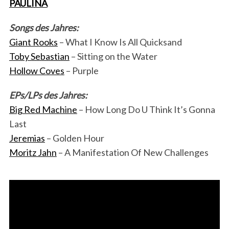
PAULINA
Songs des Jahres:
Giant Rooks
– What I Know Is All Quicksand
Toby Sebastian
– Sitting on the Water
Hollow Coves
– Purple
EPs/LPs des Jahres:
Big Red Machine
– How Long Do U Think It’s Gonna
Last
Jeremias
– Golden Hour
Moritz Jahn
– A Manifestation Of New Challenges