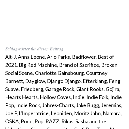
Schlagwörter für diesen Beitrag
Alt-J
,
Anna Leone
,
Arlo Parks
,
Badflower
,
Best of
2021
,
Big Red Machine
,
Brand of Sacrifice
,
Broken
Social Scene
,
Charlotte Gainsbourg
,
Courtney
Barnett
,
Dayglow
,
Django Django
,
Efterklang
,
Feng
Suave
,
Friedberg
,
Garage Rock
,
Giant Rooks
,
Gojira
,
Hearts Hearts
,
Hollow Coves
,
Indie
,
Indie Folk
,
Indie
Pop
,
Indie Rock
,
Jahres-Charts
,
Jake Bugg
,
Jeremias
,
Joe P
,
L'Imperatrice
,
Leoniden
,
Moritz Jahn
,
Namara
,
OSKA
,
Pond
,
Pop
,
RAZZ
,
Rikas
,
Sasha and the