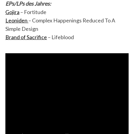
EPs/LPs des Jahres:
Gojira
– Fortitude
Leoniden
– Complex Happenings Reduced To A
Simple Design
Brand of Sacrifice
– Lifeblood