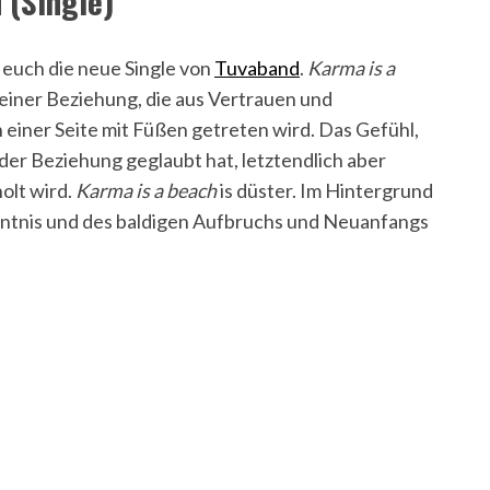
 (Single)
euch die neue Single von
Tuvaband
.
Karma is a
n einer Beziehung, die aus Vertrauen und
einer Seite mit Füßen getreten wird. Das Gefühl,
der Beziehung geglaubt hat, letztendlich aber
olt wird.
Karma is a beach
is düster. Im Hintergrund
nntnis und des baldigen Aufbruchs und Neuanfangs