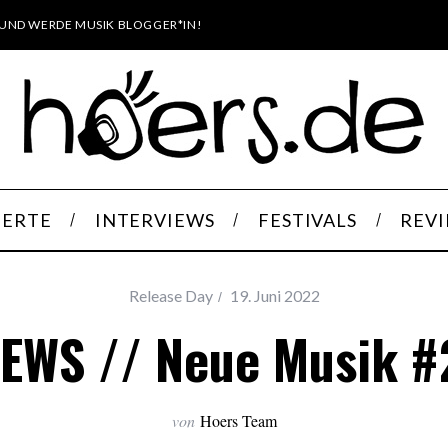
UND WERDE MUSIK BLOGGER*IN!
ERTE
INTERVIEWS
FESTIVALS
REV
Release Day
19. Juni 2022
EWS // Neue Musik #
von
Hoers Team