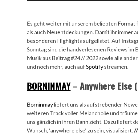
Es geht weiter mit unserem beliebten Format 
als auch Neuentdeckungen. Damit ihr immer au
besonderen Highlights aufgelistet. Auf Insta
Sonntag sind die handverlesenen Reviews im B
Musik aus Beitrag #24 // 2022 sowie alle ande
und noch mehr, auch auf
Spotify
streamen.
BORNINMAY
– Anywhere Else (
Borninmay
liefert uns als aufstrebender New
weiteren Track voller Melancholie und träumeris
uns gänzlich in ihren Bann zieht. Dazu liefer
Wunsch, ‘anywhere else’ zu sein, visualisiert.
/