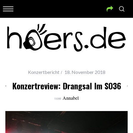
Konzertbericht
18. November 2018
Konzertreview: Drangsal Im SO36
von
Annabel