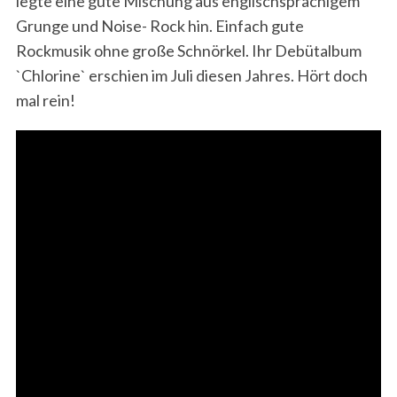
legte eine gute Mischung aus englischsprachigem
Grunge und Noise- Rock hin. Einfach gute
Rockmusik ohne große Schnörkel. Ihr Debütalbum
`Chlorine` erschien im Juli diesen Jahres. Hört doch
mal rein!