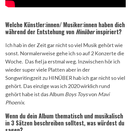
Welche Künstler:innen/ Musiker:innen haben dich
während der Entstehung von
Hinüber
inspiriert?
Ich hab in der Zeit gar nicht so viel Musik gehört wie
sonst. Normalerweise gehe ich so auf 2 Konzerte die
Woche. Das fiel ja erstmal weg. Inzwischen hör ich
wieder super viele Platten aber in der
Songwritingzeit zu HINÜBER hab ich gar nicht so viel
gehört. Das einzige was ich 2020 wirklich rund
gehört habe ist das Album
Boys Toys
von
Mavi
Phoenix
.
Wenn du dein Album thematisch und musikalisch
in 3 Sätzen beschreiben solltest, was würdest du
sagen?