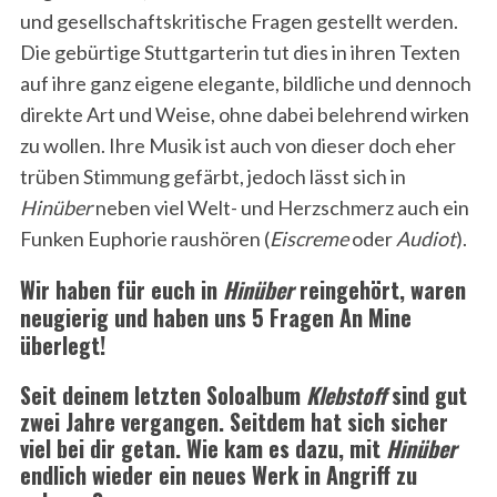
und gesellschaftskritische Fragen gestellt werden.
Die gebürtige Stuttgarterin tut dies in ihren Texten
auf ihre ganz eigene elegante, bildliche und dennoch
direkte Art und Weise, ohne dabei belehrend wirken
zu wollen. Ihre Musik ist auch von dieser doch eher
trüben Stimmung gefärbt, jedoch lässt sich in
Hinüber
neben viel Welt- und Herzschmerz auch ein
Funken Euphorie raushören (
Eiscreme
oder
Audiot
).
Wir haben für euch in
Hinüber
reingehört, waren
neugierig und haben uns 5 Fragen An Mine
überlegt!
Seit deinem letzten Soloalbum
Klebstoff
sind gut
zwei Jahre vergangen. Seitdem hat sich sicher
viel bei dir getan. Wie kam es dazu, mit
Hinüber
endlich wieder ein neues Werk in Angriff zu