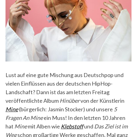
Lust auf eine gute Mischung aus Deutschpop und
vielen Einflüssen aus der deutschen HipHop-
Landschaft? Dann ist das am letzten Freitag
veröffentlichte Album
Hinüber
von der Künstlerin
Mine
(bürgerlich: Jasmin Stocker) und unsere
5
Fragen An Mine
ein Muss! In den letzten 10 Jahren
hat
Mine
mit Alben wie
Klebstoff
und
Das Ziel ist im
Weg
schon großartige Werke geschaffen. Mal ganz