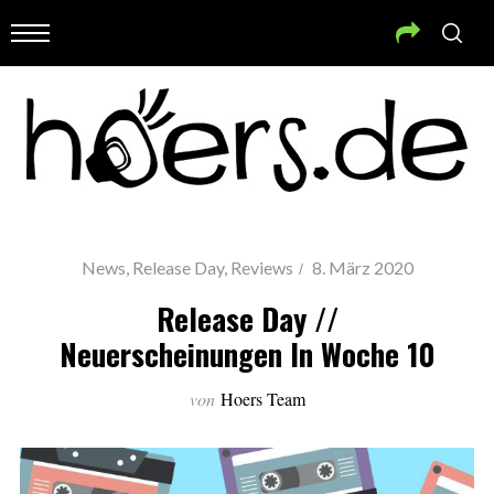
News
,
Release Day
,
Reviews
8. März 2020
Release Day //
Neuerscheinungen In Woche 10
von
Hoers Team