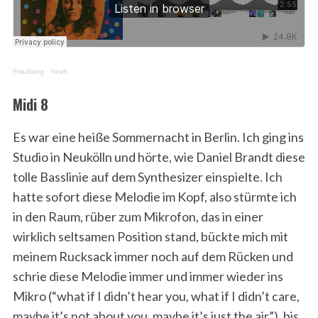
Friedberg
·
Yeah
Midi 8
Es war eine heiße Sommernacht in Berlin. Ich ging ins
Studio in Neukölln und hörte, wie Daniel Brandt diese
tolle Basslinie auf dem Synthesizer einspielte. Ich
hatte sofort diese Melodie im Kopf, also stürmte ich
in den Raum, rüber zum Mikrofon, das in einer
wirklich seltsamen Position stand, bückte mich mit
meinem Rucksack immer noch auf dem Rücken und
schrie diese Melodie immer und immer wieder ins
Mikro (“what if I didn’t hear you, what if I didn’t care,
maybe it’s not about you, maybe it’s just the air”), bis