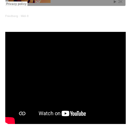
Friedberg
·
Midi 8