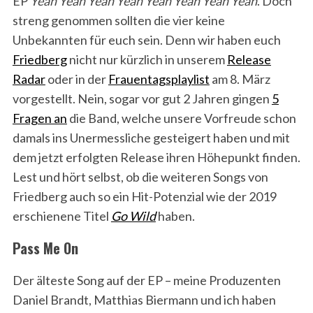
EP
Yeah Yeah Yeah Yeah Yeah Yeah Yeah Yeah
. Doch
streng genommen sollten die vier keine
Unbekannten für euch sein. Denn wir haben euch
Friedberg
nicht nur kürzlich in unserem
Release
Radar
oder in der
Frauentagsplaylist
am 8. März
vorgestellt. Nein, sogar vor gut 2 Jahren gingen
5
Fragen an
die Band, welche unsere Vorfreude schon
damals ins Unermessliche gesteigert haben und mit
dem jetzt erfolgten Release ihren Höhepunkt finden.
Lest und hört selbst, ob die weiteren Songs von
Friedberg auch so ein Hit-Potenzial wie der 2019
erschienene Titel
Go Wild
haben.
Pass Me On
Der älteste Song auf der EP – meine Produzenten
Daniel Brandt, Matthias Biermann und ich haben