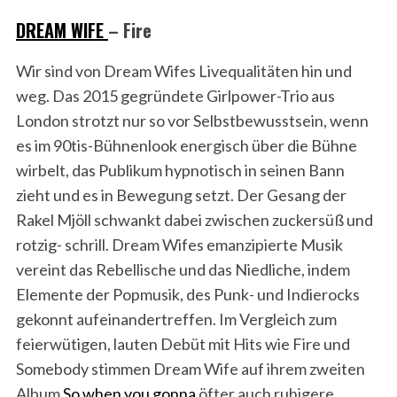
DREAM WIFE
– Fire
Wir sind von Dream Wifes Livequalitäten hin und
weg. Das 2015 gegründete Girlpower-Trio aus
London strotzt nur so vor Selbstbewusstsein, wenn
es im 90tis-Bühnenlook energisch über die Bühne
wirbelt, das Publikum hypnotisch in seinen Bann
zieht und es in Bewegung setzt. Der Gesang der
Rakel Mjöll schwankt dabei zwischen zuckersüß und
rotzig- schrill. Dream Wifes emanzipierte Musik
vereint das Rebellische und das Niedliche, indem
Elemente der Popmusik, des Punk- und Indierocks
gekonnt aufeinandertreffen. Im Vergleich zum
feierwütigen, lauten Debüt mit Hits wie Fire und
Somebody stimmen Dream Wife auf ihrem zweiten
Album
So when you gonna
öfter auch ruhigere,