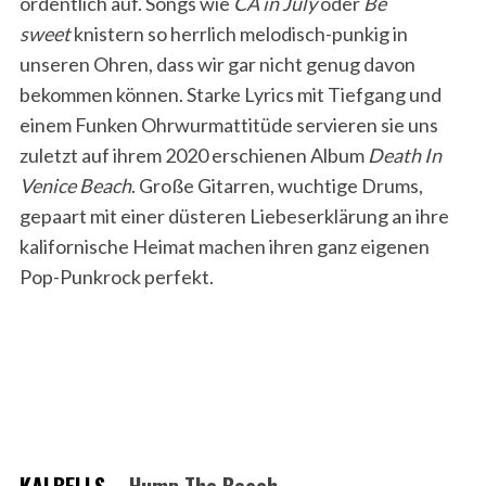
ordentlich auf. Songs wie
CA in July
oder
Be
sweet
knistern so herrlich melodisch-punkig in
unseren Ohren, dass wir gar nicht genug davon
bekommen können. Starke Lyrics mit Tiefgang und
einem Funken Ohrwurmattitüde servieren sie uns
zuletzt auf ihrem 2020 erschienen Album
Death In
Venice Beach
. Große Gitarren, wuchtige Drums,
gepaart mit einer düsteren Liebeserklärung an ihre
kalifornische Heimat machen ihren ganz eigenen
Pop-Punkrock perfekt.
KALBELLS
– Hump The Beach