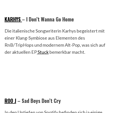
KARHYS
– I Don’t Wanna Go Home
Die italienische Songwriterin Karhys begeistert mit
einer Klang-Symbiose aus Elementen des
RnB/TripHops und modernem Alt-Pop, was sich auf
der aktuellen EP
Stuck
bemerkbar macht.
ROO J
– Sad Boys Don’t Cry
In den Untiefen von Spotify befinden sich ja einige