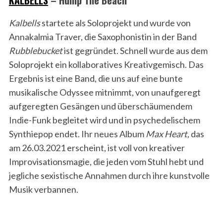
Kalbells
startete als Soloprojekt und wurde von
Annakalmia Traver, die Saxophonistin in der Band
Rubblebucket
ist gegründet. Schnell wurde aus dem
Soloprojekt ein kollaboratives Kreativgemisch. Das
Ergebnis ist eine Band, die uns auf eine bunte
musikalische Odyssee mitnimmt, von unaufgeregt
aufgeregten Gesängen und überschäumendem
Indie-Funk begleitet wird und in psychedelischem
Synthiepop endet. Ihr neues Album
Max Heart,
das
am 26.03.2021 erscheint, ist voll von kreativer
Improvisationsmagie, die jeden vom Stuhl hebt und
jegliche sexistische Annahmen durch ihre kunstvolle
Musik verbannen.