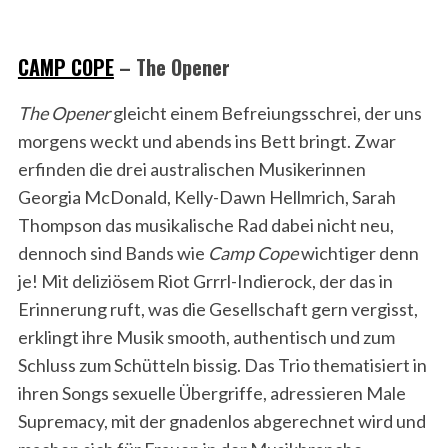
CAMP COPE
– The Opener
The Opener
gleicht einem Befreiungsschrei, der uns
morgens weckt und abends ins Bett bringt. Zwar
erfinden die drei australischen Musikerinnen
Georgia McDonald, Kelly-Dawn Hellmrich, Sarah
Thompson das musikalische Rad dabei nicht neu,
dennoch sind Bands wie
Camp Cope
wichtiger denn
je! Mit deliziösem Riot Grrrl-Indierock, der das in
Erinnerung ruft, was die Gesellschaft gern vergisst,
erklingt ihre Musik smooth, authentisch und zum
Schluss zum Schütteln bissig. Das Trio thematisiert in
ihren Songs sexuelle Übergriffe, adressieren Male
Supremacy, mit der gnadenlos abgerechnet wird und