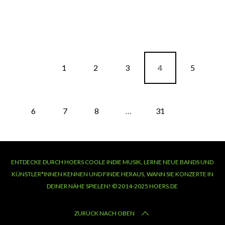
1
2
3
4
5
6
7
8
…
31
ENTDECKE DURCH HOERS COOLE INDIE MUSIK, LERNE NEUE BANDS UND
KÜNSTLER*INNEN KENNEN UND FINDE HERAUS, WANN SIE KONZERTE IN
DEINER NÄHE SPIELEN! © 2014-2025 HOERS.DE
ZURÜCK NACH OBEN