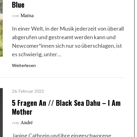
Blue
von
Marisa
In einer Welt, in der Musik jederzeit von überall
abgerufen und gestreamt werden kann und
Newcomer*innen sich nur so überschlagen, ist
es schwierig, unter…
Weiterlesen
26. Februar 2022
5 Fragen An // Black Sea Dahu – I Am
Mother
von
André
Janine Cathrein und ihre eingeschworene