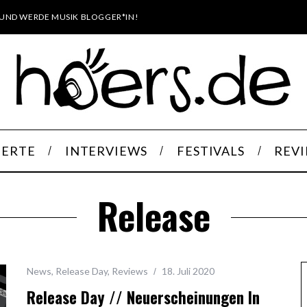
UND WERDE MUSIK BLOGGER*IN!
ERTE
INTERVIEWS
FESTIVALS
REV
Release
News
,
Release Day
,
Reviews
18. Juli 2020
Release Day // Neuerscheinungen In