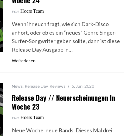
Woche 24
von
Hoers Team
Wenn ihr euch fragt, wie sich Dark-Disco
anhört, oder ob es ein “neues” Genre Singer-
Surfer-Songwriter geben sollte, dann ist diese
Release Day Ausgabe in…
Weiterlesen
News
,
Release Day
,
Reviews
5. Juni 2020
Release Day // Neuerscheinungen In
Woche 23
von
Hoers Team
Neue Woche, neue Bands. Dieses Mal drei