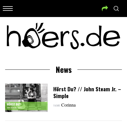
News
Hörst Du? // John Steam Jr. –
Simple
von
Corinna